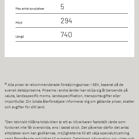
5
Max antal sovplatser
294
Höjd
740
Längd
a)
Alla priser är rekommenderade försäljningspriser i SEK, baserat på de
svensk detaljpriserna. Priserna i andra länder kan skilja sig åt beroende på
valuta, landsspecifik moms, landsspecifikation, transportavgifter eller
importtullar. Din lokala återförsäljare informerar dig om gällande priser, skatter
och avgifter för ditt land.
*Den tekniskt tillåtna totalvikten är ett av tillverkaren fastställt värde som
fordonet inte får överskrida, ens i lastat skick. Det påverkar därför det antal
sittplatser som kan godkännas, möjligheterna till att välja specialutrustning
samt återstående möjlighet till extralast. Detaljerad information om vikter och