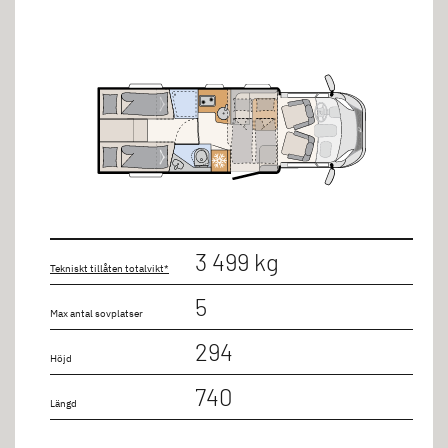
3 499 kg
Tekniskt tillåten totalvikt*
5
Max antal sovplatser
294
Höjd
740
Längd