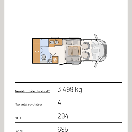
5 personer
3 499 kg
Tekniskt tillåten totalvikt*
4
Max antal sovplatser
294
Höjd
695
Längd