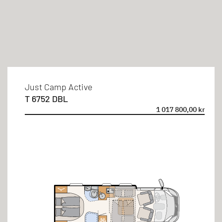
Typ
Halvintegrerad
Sovplatser
Just Camp Active
T 6752 DBL
2 personer
1 017 800,00 kr
3 personer
4 personer
5 personer
Sängtyper