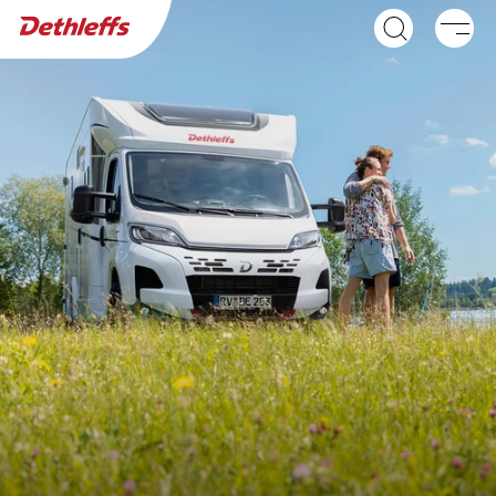
Sök efter återförsäljare
Husvagnar
Husbilar
NY
GLOBEBUS ACTIVE
GLOBEBUS
Integrerad kampanjmodell
PERFORMANCE 4X4
Halvintegrerad med
fyrhjulsdrift