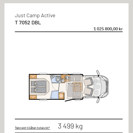
Just Camp Active
T 7052 DBL
1 025 800,00 kr
3 499 kg
Tekniskt tillåten totalvikt*