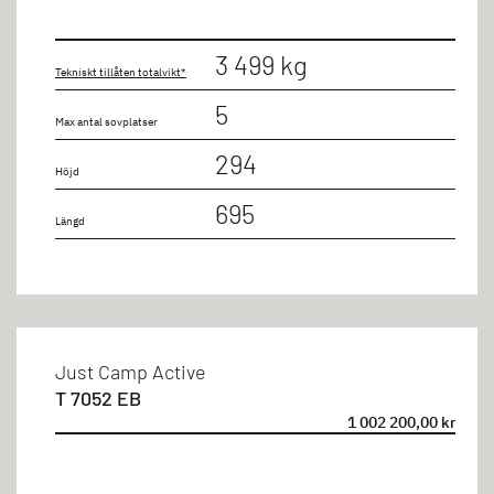
3 499 kg
Tekniskt tillåten totalvikt*
5
Max antal sovplatser
294
Höjd
695
Längd
Just Camp Active
T 7052 EB
1 002 200,00 kr