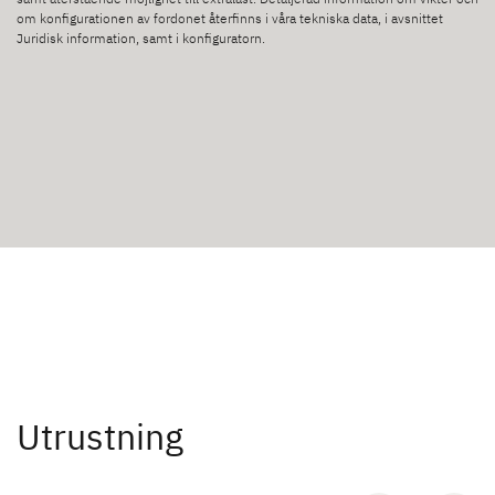
om konfigurationen av fordonet återfinns i våra tekniska data, i avsnittet
Juridisk information, samt i konfiguratorn.
Utrustning