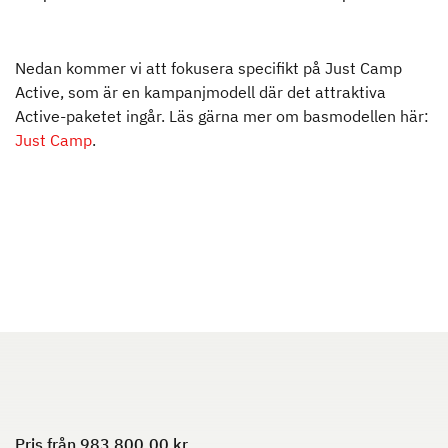
Nedan kommer vi att fokusera specifikt på Just Camp
Active, som är en kampanjmodell där det attraktiva
XL I
ALPA
Active-paketet ingår. Läs gärna mer om basmodellen här:
Integrerad med dubbelgolv
Integrerad med u-soffa i bak
och vattenburen värme
Just Camp
.
Till husbilarna
Camper Vans
Pris från 983 800,00 kr