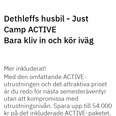
NY
Dethleffs husbil - Just
Camp ACTIVE
JUST CAMP ACTIVE
JUST VAN
Halvintegrerad
Halvintegrerad
Bara kliv in och kör iväg
kampanjmodell
NY
NY
Mer inkluderat!
Med den omfattande ACTIVE-
utrustningen och det attraktiva priset
TREND ACTIVE
XL A
är du redo för nästa semesteräventyr
Halvintegrerad & integrerad
Alkovmodell med plats för upp
kampanjmodell
till 6 pers.
utan att kompromissa med
utrustningsnivån. Spara upp till 54.000
kr på det inkluderade ACTIVE-paketet.