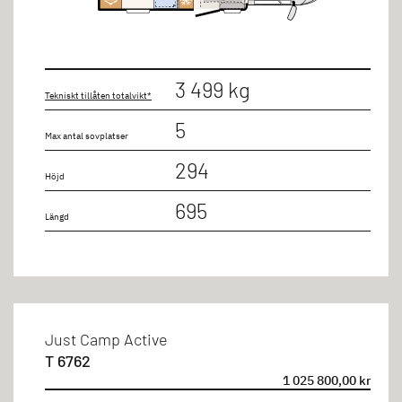
Enkelsäng på längden
Enkelsäng till dubbelsäng
Queensäng
3 499 kg
Tekniskt tillåten totalvikt*
Sittgrupp
5
Taksäng
Max antal sovplatser
294
Höjd
Längd
695
Längd
till 7m
till 8m
Just Camp Active
Sittplatser
T 6762
1 025 800,00 kr
4 personer