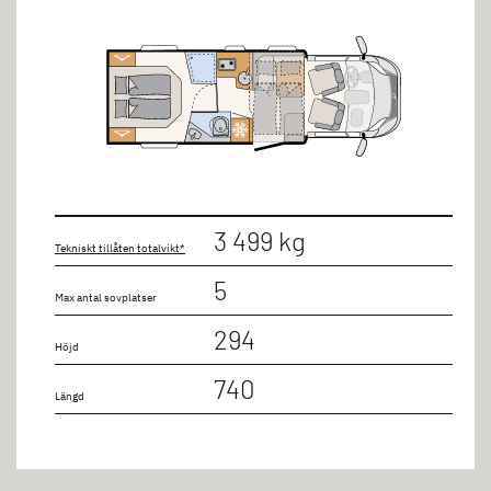
3 499 kg
Tekniskt tillåten totalvikt*
5
Max antal sovplatser
294
Höjd
740
Längd