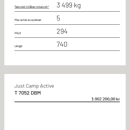
3 499 kg
Tekniskt tillåten totalvikt*
5
Max antal sovplatser
294
Höjd
740
Längd
Just Camp Active
T 7052 DBM
1 002 200,00 kr