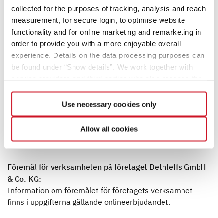
(BDSG-neu):
collected for the purposes of tracking, analysis and reach
Stefan Fischerkeller
measurement, for secure login, to optimise website
Deutsche Datenschutzkanzlei
functionality and for online marketing and remarketing in
Richard-Wagner-Straße 2
order to provide you with a more enjoyable overall
88094 Oberteuringen
experience. Details on the data processing purposes can
Tyskland
be found under “Show details”. We work together with
E-post: fischerkeller@deutsche-datenschutzkanzlei.de
service providers and third parties who also process the
Webbplats: www.deutsche-datenschutzkanzlei.de
data for their own purposes and merge it with other data if
Telefon: +49 7542 / 94921-01
necessary. If you click the “Allow cookies” button or
Use necessary cookies only
select individual cookies in the detailed view, you provide
Tekniskt underhåll av webbplatsen:
your consent to the processing of your data for the
Allow all cookies
papillo GmbH, Märzenburgweg 15, 87674 Apfeltrang
respective purposes. Providing this consent is voluntary
E-post: info@papillo.de
and not required to use our website. You can view your
selected settings at any time as well as deselect or
Föremål för verksamheten på företaget Dethleffs GmbH
change them later (such as by using the fingerprint button
& Co. KG:
at the bottom left of the website). You can find further
Information om föremålet för företagets verksamhet
information in our Privacy Policy.
finns i uppgifterna gällande onlineerbjudandet.