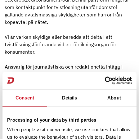
som kontaktpunkt för tvistlösning utanför domstol
gällande avtalsmässiga skyldigheter som härrör från
köpeavtal på nätet.
Vi är varken skyldiga eller beredda att delta i ett
tvistlösningsförfarande vid ett förlikningsorgan för
konsumenter.
Ansvarig för journalistiska och redaktionella inlägg i
enlighet med § 55 stycke 2 i den tyska radio- och tv-
lagen (Staatsvertrag für Rundfunk und Telemedien,
RStV):
Helge Vester, Marknads-/PR-ansvarig,
Consent
Details
About
helge.vester@dethleffs.de
Arist-Dethleffs-Straße 12, D-88316 Isny im Allgäu
Processing of your data by third parties
Externt dataskyddsombud i enlighet med art. 37 GDPR
When people visit our website, we use cookies that allow
samt § 38 stycke 1 i den nya tyska dataskyddslagen
us to evaluate the behaviour of such visitors. Data is