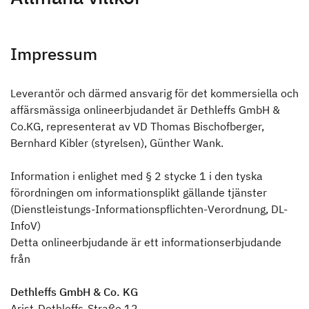
Dethleffs pluspunkter
En pionjaersanda som fascinerar aen idag
Impressum
Press
Leverantör och därmed ansvarig för det kommersiella och
Sök efter Dethleffs återförsäljare
Ansvar
affärsmässiga onlineerbjudandet är Dethleffs GmbH &
Co.KG, representerat av VD Thomas Bischofberger,
Hitta en Dethleffs återförsäljare nära dig
Sök återförsäljare
Bernhard Kibler (styrelsen), Günther Wank.
Information i enlighet med § 2 stycke 1 i den tyska
förordningen om informationsplikt gällande tjänster
(Dienstleistungs-Informationspflichten-Verordnung, DL-
InfoV)
Detta onlineerbjudande är ett informationserbjudande
från
Dethleffs GmbH & Co. KG
Arist-Dethleffs-Straße 12