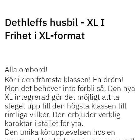
NY
Dethleffs husbil - XL I
Frihet i XL-format
JUST CAMP ACTIVE
JUST VAN
Halvintegrerad
Halvintegrerad
kampanjmodell
Alla ombord!
NY
NY
Kör i den främsta klassen! En dröm!
Men det behöver inte förbli så. Den nya
XL integrerad gör det möjligt att ta
TREND ACTIVE
XL A
steget upp till den högsta klassen till
Halvintegrerad & integrerad
Alkovmodell med plats för upp
rimliga villkor. Den erbjuder verklig
kampanjmodell
till 6 pers.
karaktär i stället för yta.
Den unika körupplevelsen hos en