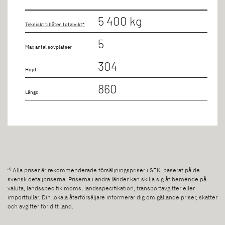
Enkelsäng på längden
5 400 kg
Tekniskt tillåten totalvikt*
Enkelsäng till dubbelsäng
5
Max antal sovplatser
Sittgrupp
304
Höjd
Taksäng
860
Längd
Längd
till 9m
a)
Alla priser är rekommenderade försäljningspriser i SEK, baserat på de
Sittplatser
svensk detaljpriserna. Priserna i andra länder kan skilja sig åt beroende på
valuta, landsspecifik moms, landsspecifikation, transportavgifter eller
importtullar. Din lokala återförsäljare informerar dig om gällande priser, skatter
4 personer
och avgifter för ditt land.
5 personer