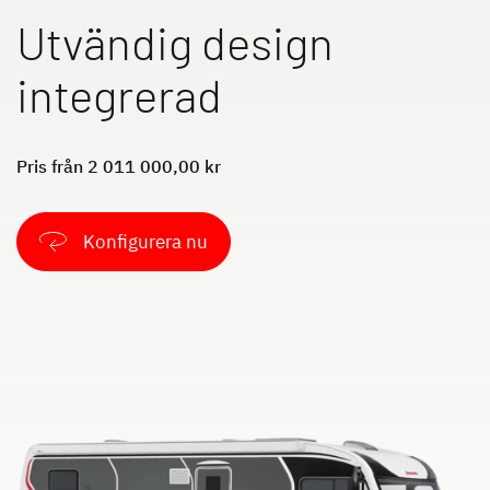
Dethleffs originaltillbehör
Utvändig design
Service
integrerad
Dethleffs
Sök efter Dethleffs återförsäljare
Pris från 2 011 000,00 kr
Sök återförsäljare
Hitta en Dethleffs återförsäljare nära dig
Konfigurera nu