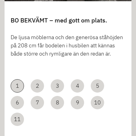
BO BEKVÄMT – med gott om plats.
De ljusa möblerna och den generösa ståhöjden
på 208 cm får bodelen i husbilen att kännas
både större och rymligare än den redan är.
1
2
3
4
5
6
7
8
9
10
11