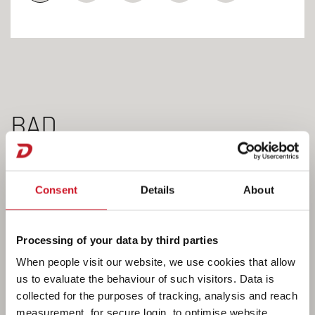
BAD
Consent
Details
About
Skala upp ditt badrum!
Standardmässigt finns badrummet på husbilens
vänstra sida och den separata duschkabinen till
Processing of your data by third parties
höger. Det blir genialt när badrumsdörren skiljer
When people visit our website, we use cookies that allow
hela den bakre delen av husbilen från bodelen. På
us to evaluate the behaviour of such visitors. Data is
så sätt uppstår ett rymligt bad över hela husbilens
collected for the purposes of tracking, analysis and reach
bredd. Gångområdet blir till ett generöst
measurement, for secure login, to optimise website