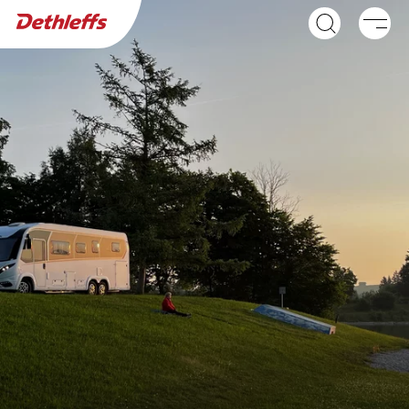
Sök efter återförsäljare
Husvagnar
Husbilar
NY
GLOBEBUS ACTIVE
GLOBEBUS
Integrerad kampanjmodell
PERFORMANCE 4X4
Halvintegrerad med
fyrhjulsdrift