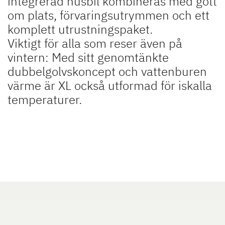
integrerad husbil kombineras med gott
om plats, förvaringsutrymmen och ett
komplett utrustningspaket.
Viktigt för alla som reser även på
XL I
ALPA
vintern: Med sitt genomtänkte
Integrerad med dubbelgolv
Integrerad med u-soffa i bak
och vattenburen värme
dubbelgolvskoncept och vattenburen
värme är XL också utformad för iskalla
temperaturer.
Till husbilarna
Camper Vans