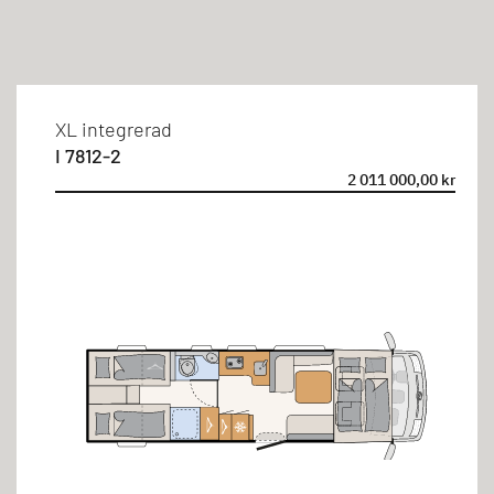
Filter
XL integrerad
I 7812-2
2 011 000,00 kr
Typ
Integrerad
Sovplatser
5 personer
Sängtyper