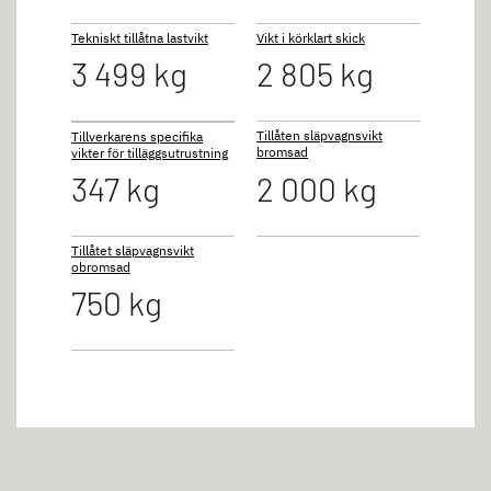
Tekniskt tillåtna lastvikt
Vikt i körklart skick
3 499 kg
2 805 kg
Tillåten släpvagnsvikt
Tillverkarens specifika
bromsad
vikter för tilläggsutrustning
347 kg
2 000 kg
Tillåtet släpvagnsvikt
obromsad
750 kg