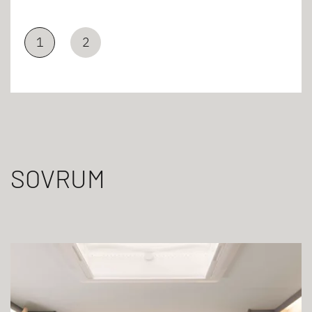
1
2
SOVRUM