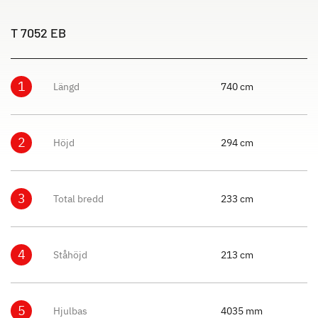
T 7052 EB
1
Längd
740 cm
2
Höjd
294 cm
3
Total bredd
233 cm
4
Ståhöjd
213 cm
5
Hjulbas
4035 mm