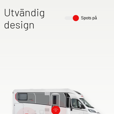
Utvändig
Spots på
design