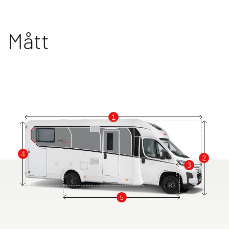
Mått
1
4
2
3
5