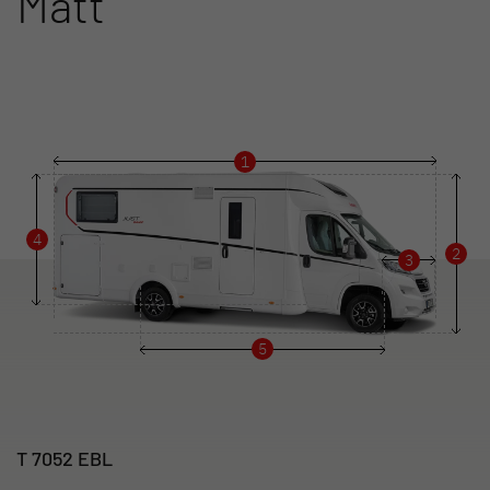
Mått
1
4
2
3
5
T 7052 EBL