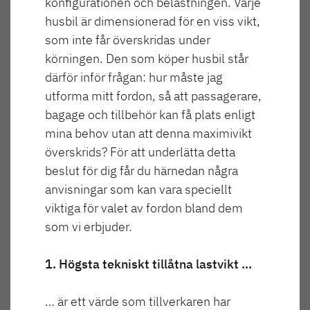
konfigurationen och belastningen. Varje
NY
husbil är dimensionerad för en viss vikt,
T 6752 DBL
T 6762
som inte får överskridas under
körningen. Den som köper husbil står
därför inför frågan: hur måste jag
JUST CAMP ACTIVE
JUST VAN
Halvintegrerad
Halvintegrerad
utforma mitt fordon, så att passagerare,
kampanjmodell
bagage och tillbehör kan få plats enligt
mina behov utan att denna maximivikt
överskrids? För att underlätta detta
T 6812 EB
T 7052 EB
beslut för dig får du härnedan några
NY
NY
anvisningar som kan vara speciellt
Längd
Bredd
740 cm
233 cm
viktiga för valet av fordon bland dem
som vi erbjuder.
TREND ACTIVE
XL A
Halvintegrerad & integrerad
Alkovmodell med plats för upp
Max antal sovplatser
Höjd
kampanjmodell
till 6 pers.
1. Högsta tekniskt tillåtna lastvikt …
294 cm
5
… är ett värde som tillverkaren har
T 7052 EBL
T 7052 DBM