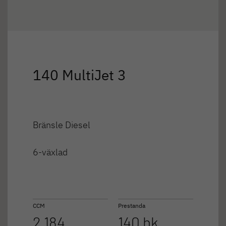
140 MultiJet 3
Bränsle Diesel
6-växlad
CCM
Prestanda
2 184
140 hk