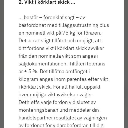
Dethleffs originaltillbehör
2. Vikt i körklart skick …
Service
… består – förenklat sagt – av
basfordonet med tilläggsutrustning plus
Dethleffs
en nominell vikt på 75 kg för föraren.
Sök efter Dethleffs återförsäljare
Det är rättsligt tillåtet och möjligt, att
Sök återförsäljare
ditt fordons vikt i körklart skick avviker
Hitta en Dethleffs återförsäljare nära dig
från den nominella vikt som anges i
säljdokumentationen. Tillåten tolerans
är ± 5 %. Det tillåtna omfånget i
kilogram anges inom parentes efter vikt
i körklart skick. För att ha full uppsikt
över möjliga viktavvikelser väger
Dethleffs varje fordon vid slutet av
monteringsbanan und meddelar din
handelspartner resultatet av vägningen
av fordonet för vidarebefordran till dig.