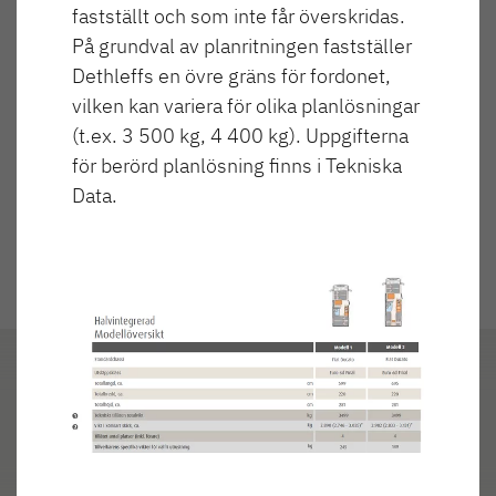
Tekniskt tillåtna lastvikt
Pris
fastställt och som inte får överskridas.
3 499 kg
954 000,00 kr
På grundval av planritningen fastställer
Dethleffs en övre gräns för fordonet,
vilken kan variera för olika planlösningar
XL I
ALPA
Integrerad med dubbelgolv
Integrerad med u-soffa i bak
(t.ex. 3 500 kg, 4 400 kg). Uppgifterna
Halvintegrerad
och vattenburen värme
för berörd planlösning finns i Tekniska
Data.
T 7052 DBL
Till husbilarna
Planlösning
Camper Vans
Spots på
T 7052 EBL