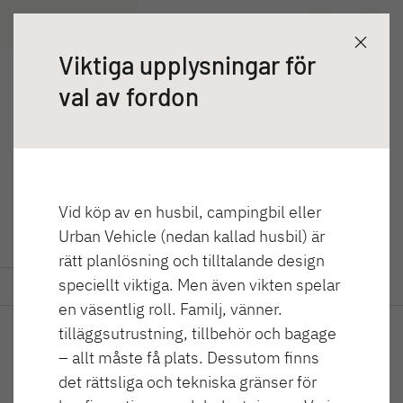
T 7052 EBL
Sök efter återförsäljare
Upptäck
Konfigurera
Teknisk data
Viktiga upplysningar för
Husvagnar
val av fordon
T 7052 EBL
Husbilar
Just Camp
Vid köp av en husbil, campingbil eller
NY
Urban Vehicle (nedan kallad husbil) är
rätt planlösning och tilltalande design
speciellt viktiga. Men även vikten spelar
GLOBEBUS ACTIVE
GLOBEBUS
Upptäck
Konfigurera
Teknisk data
Integrerad kampanjmodell
en väsentlig roll. Familj, vänner.
PERFORMANCE 4X4
Halvintegrerad med
tilläggsutrustning, tillbehör och bagage
fyrhjulsdrift
– allt måste få plats. Dessutom finns
det rättsliga och tekniska gränser för