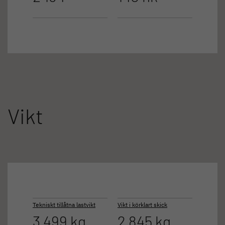
Vikt
Tekniskt tillåtna lastvikt
Vikt i körklart skick
3 499 kg
2 845 kg