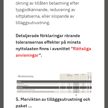
ökning av tillåten belastning efter
Invändig design
typgodkännande, reducering av
sittplatserna, eller slopande av
tilläggsutrustning.
BODEL
SOVRUM
BAD
KÖK
Detaljerade förklaringar rörande
toleransernas effekter på minsta
nyttolasten finns i avsnittet “
Rättsliga
anvisningar
“.
BODEL
5. Mervikten av tilläggsutrustning och
paket …