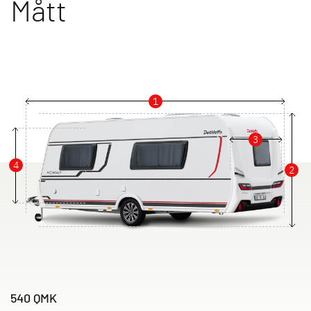
Mått
1
3
4
2
540 QMK