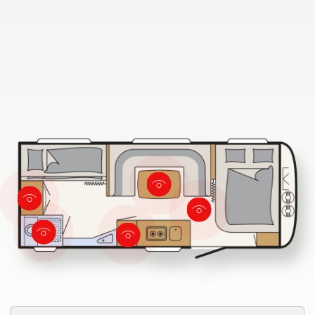
Sök efter Dethleffs återförsäljare
Hitta en Dethleffs återförsäljare nära dig