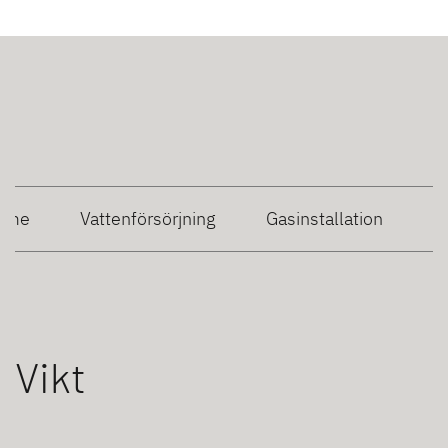
rme
Vattenförsörjning
Gasinstallation
Vikt