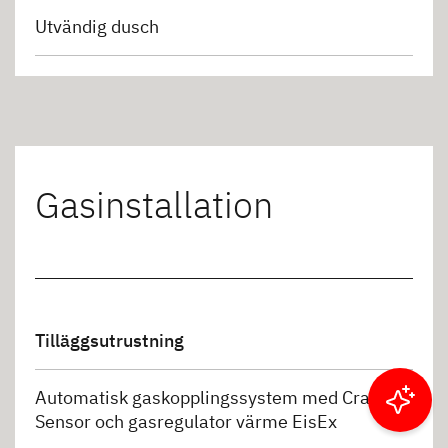
Utvändig dusch
Gasinstallation
Tilläggsutrustning
Automatisk gaskopplingssystem med Crash
Filtrera resultat
Sensor och gasregulator värme EisEx