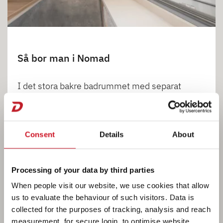
Så bor man i Nomad
I det stora bakre badrummet med separat
duschkabin har man fantastiskt mycket
rörelsefrihet. Det stora fönstret med myggnäts-
och mörkläggningsrollo ger det nödvändiga
Consent
Details
About
luftutbytet när man har duschat. • 490 EST
Processing of your data by third parties
When people visit our website, we use cookies that allow
1
us to evaluate the behaviour of such visitors. Data is
collected for the purposes of tracking, analysis and reach
measurement, for secure login, to optimise website