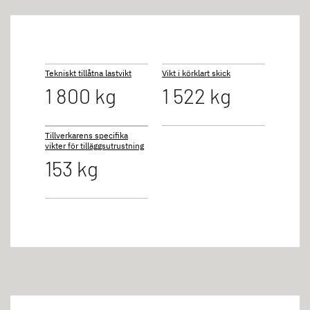
Tekniskt tillåtna lastvikt
Vikt i körklart skick
1 800 kg
1 522 kg
Tillverkarens specifika
vikter för tilläggsutrustning
153 kg