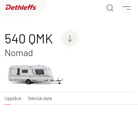
540 QMK
Sök efter återförsäljare
Upptäck
Teknisk data
Husvagnar
540 QMK
Nomad
C'JOY
C'GO & C'GO UP
Kampanjmodell med attraktivt
Kampanjmodell med attraktivt
utrustningspaket
utrustningspaket
Upptäck
Teknisk data
NY